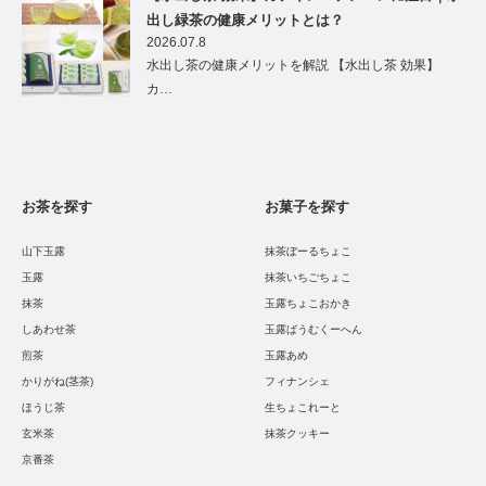
出し緑茶の健康メリットとは？
2026.07.8
水出し茶の健康メリットを解説 【水出し茶 効果】
カ…
お茶を探す
お菓子を探す
山下玉露
抹茶ぼーるちょこ
玉露
抹茶いちごちょこ
抹茶
玉露ちょこおかき
しあわせ茶
玉露ばうむくーへん
煎茶
玉露あめ
かりがね(茎茶)
フィナンシェ
ほうじ茶
生ちょこれーと
玄米茶
抹茶クッキー
京番茶