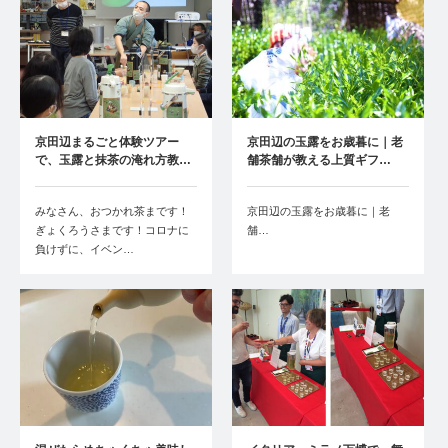
京田辺まるごと体験ツアー
京田辺の玉露をお歳暮に｜老
で、玉露と抹茶の淹れ方教…
舗茶舗が教える上質ギフ…
みなさん、おつかれ茶まです！
京田辺の玉露をお歳暮に｜老
ぎょくろうさまです！コロナに
舗…
負けずに、イベン…