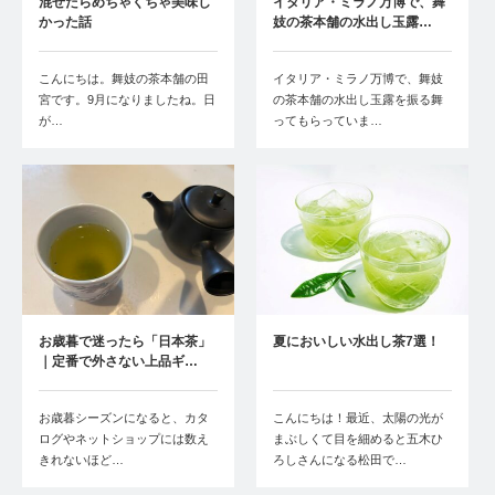
混ぜたらめちゃくちゃ美味し
イタリア・ミラノ万博で、舞
かった話
妓の茶本舗の水出し玉露…
こんにちは。舞妓の茶本舗の田
イタリア・ミラノ万博で、舞妓
宮です。9月になりましたね。日
の茶本舗の水出し玉露を振る舞
が…
ってもらっていま…
お歳暮で迷ったら「日本茶」
夏においしい水出し茶7選！
｜定番で外さない上品ギ…
お歳暮シーズンになると、カタ
こんにちは！最近、太陽の光が
ログやネットショップには数え
まぶしくて目を細めると五木ひ
きれないほど…
ろしさんになる松田で…