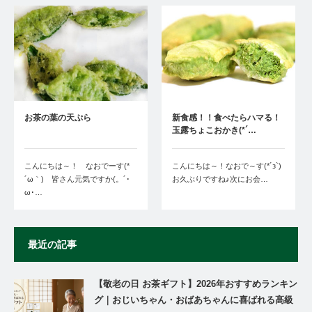
お茶の葉の天ぷら
新食感！！食べたらハマる！
玉露ちょこおかき(*´…
こんにちは～！ なおでーす(*
こんにちは～！なおで～す(*´з`)
´ω｀) 皆さん元気ですか(。´･
お久ぶりですね♪次にお会…
ω･…
最近の記事
【敬老の日 お茶ギフト】2026年おすすめランキン
グ｜おじいちゃん・おばあちゃんに喜ばれる高級