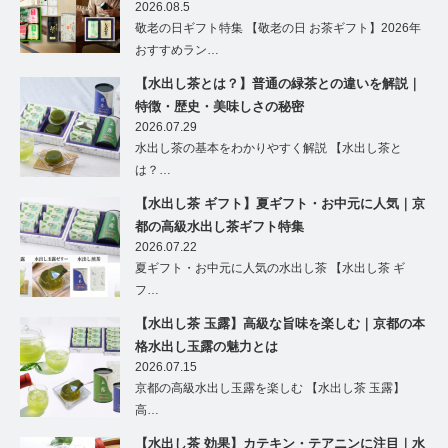
茶ギフト特集
2026.08.5
敬老の日ギフト特集 【敬老の日 お茶ギフト】2026年
おすすめラン…
【水出し茶とは？】普通の緑茶との違いを解説｜
特徴・歴史・美味しさの秘密
2026.07.29
水出し茶の基本をわかりやすく解説 【水出し茶と
は？…
【水出し茶 ギフト】夏ギフト・お中元に人気｜京
都の高級水出し茶ギフト特集
2026.07.22
夏ギフト・お中元に人気の水出し茶 【水出し茶 ギ
フ…
【水出し茶 玉露】高級な旨味を楽しむ｜京都の本
格水出し玉露の魅力とは
2026.07.15
京都の高級水出し玉露を楽しむ 【水出し茶 玉露】
高…
【水出し茶 効果】カテキン・テアニンに注目｜水