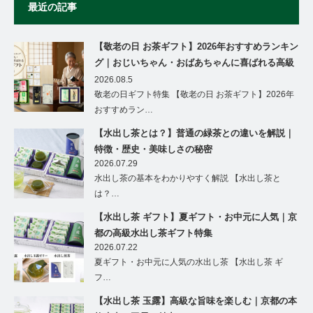
最近の記事
【敬老の日 お茶ギフト】2026年おすすめランキン
グ｜おじいちゃん・おばあちゃんに喜ばれる高級
茶ギフト特集
2026.08.5
敬老の日ギフト特集 【敬老の日 お茶ギフト】2026年
おすすめラン…
【水出し茶とは？】普通の緑茶との違いを解説｜
特徴・歴史・美味しさの秘密
2026.07.29
水出し茶の基本をわかりやすく解説 【水出し茶と
は？…
【水出し茶 ギフト】夏ギフト・お中元に人気｜京
都の高級水出し茶ギフト特集
2026.07.22
夏ギフト・お中元に人気の水出し茶 【水出し茶 ギ
フ…
【水出し茶 玉露】高級な旨味を楽しむ｜京都の本