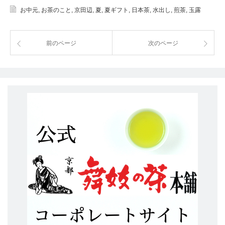
お中元
,
お茶のこと
,
京田辺
,
夏
,
夏ギフト
,
日本茶
,
水出し
,
煎茶
,
玉露
前のページ
次のページ