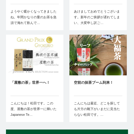
ようやく暖かくなってきました
あけましておめでとうございま
ね。年間かなりの量のお茶を急
す。新年のご挨拶が遅れてしま
須で淹れて飲んで…
い、大変申し訳ご…
「屋敷の茶」世界一へ！
空前の抹茶ブーム到来！
こんにちは！松田です。この
こんにちは最近、どこを探して
度、屋敷の茶が世界一に輝いた
も片方の靴下がいまだに見当た
Japanese Te…
らない松田です。…