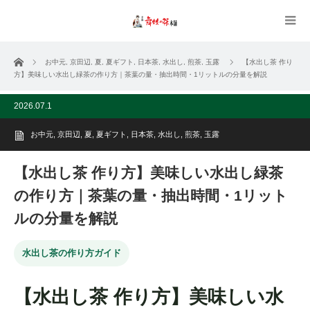
ホーム
お中元
,
京田辺
,
夏
,
夏ギフト
,
日本茶
,
水出し
,
煎茶
,
玉露
【水出し茶 作り
方】美味しい水出し緑茶の作り方｜茶葉の量・抽出時間・1リットルの分量を解説
2026.07.1
お中元
,
京田辺
,
夏
,
夏ギフト
,
日本茶
,
水出し
,
煎茶
,
玉露
【水出し茶 作り方】美味しい水出し緑茶
の作り方｜茶葉の量・抽出時間・1リット
ルの分量を解説
水出し茶の作り方ガイド
【水出し茶 作り方】美味しい水