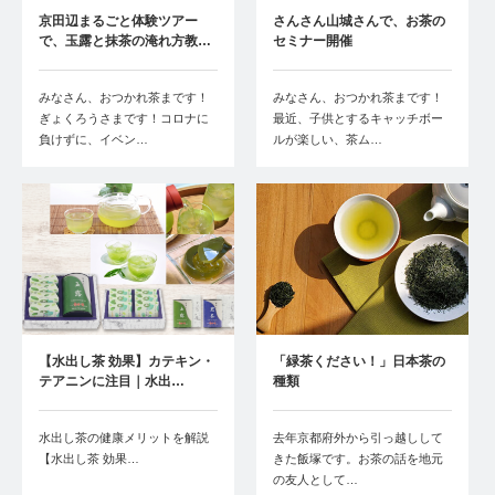
京田辺まるごと体験ツアー
さんさん山城さんで、お茶の
で、玉露と抹茶の淹れ方教…
セミナー開催
みなさん、おつかれ茶まです！
みなさん、おつかれ茶まです！
ぎょくろうさまです！コロナに
最近、子供とするキャッチボー
負けずに、イベン…
ルが楽しい、茶ム…
【水出し茶 効果】カテキン・
「緑茶ください！」日本茶の
テアニンに注目｜水出…
種類
水出し茶の健康メリットを解説
去年京都府外から引っ越しして
【水出し茶 効果…
きた飯塚です。お茶の話を地元
の友人として…