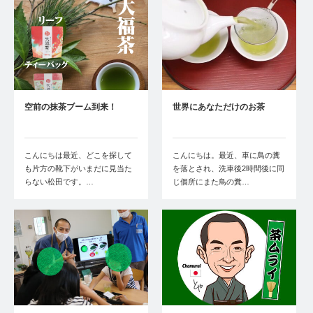
空前の抹茶ブーム到来！
世界にあなただけのお茶
こんにちは最近、どこを探して
こんにちは。最近、車に鳥の糞
も片方の靴下がいまだに見当た
を落とされ、洗車後2時間後に同
らない松田です。…
じ個所にまた鳥の糞…