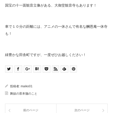
国宝の十一面観音立像がある、
大御堂観音寺
もあります！
車で１０分の距離には、アニメの一休さんで有名な
酬恩庵一休寺
も！
緑豊かな田舎町ですが、一度ぜひお越しください！
投稿者:
maiko01
舞妓の茶本舗のこと
前のページ
次のページ