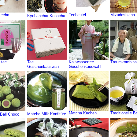
secha
Teebeutel
Mizudashicha
Kyobancha/ Konacha
 tee
Tee
Kaltwassertee
Traumkombinat
Geschenkauswahl
Geschenkauswahl
Matcha Kuchen
Traditionelle 
Matcha Milk Konfitüre
Ball Choco