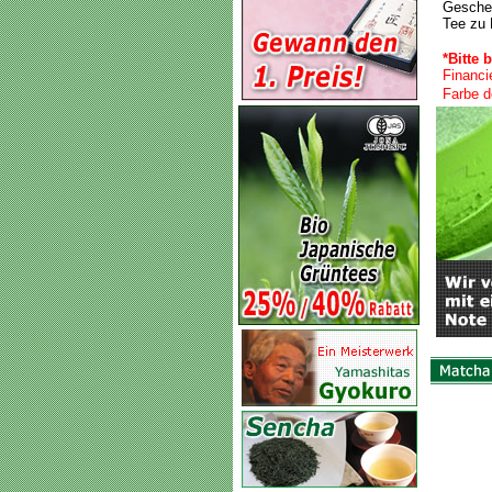
Geschen
Tee zu 
*Bitte 
Financi
Farbe d