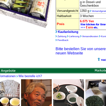
g in Dosen und
Geschenkbox
Versandgewicht
1350 g
Versandgewi
Haltbarkeit
3 Wochen
6.075 Yen
Preis
Kaufanleitung
Zahlung
Lieferung
Versandkosten
Kont
Feedback
Bitte bestellen Sie von unsere
neuen Webseite
na
formationen
Wie bestelle ich?