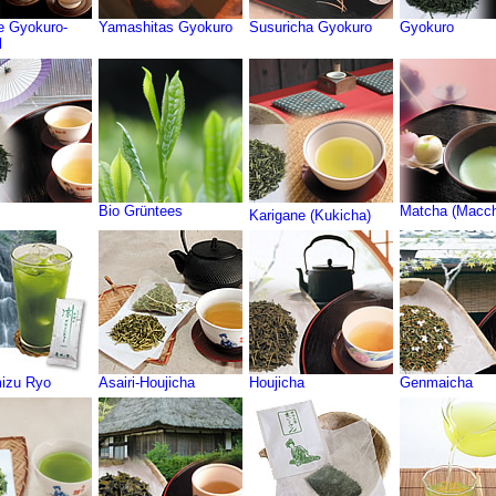
e Gyokuro-
Yamashitas Gyokuro
Susuricha Gyokuro
Gyokuro
l
Bio Grüntees
Matcha (Macc
Karigane (Kukicha)
izu Ryo
Asairi-Houjicha
Houjicha
Genmaicha