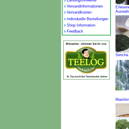
Zahlungshinweise
Versandinformationen
Erlesen
Auswah
Versandkosten
Individuelle Bestellungen
Shop Information
Feedback
Sencha
Maishim