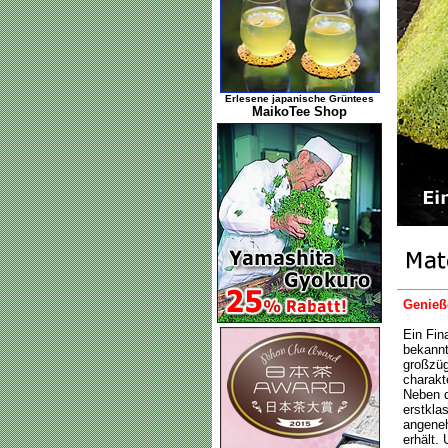
Erlesene japanische Grüntees
MaikoTee Shop
Genieß
Ein Fin
bekannt
großzüg
charakte
Neben d
erstkla
angeneh
erhält.