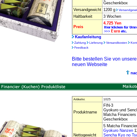
Geschenkbox
Versandgewicht
1200 g
Versandgewi
Haltbarkeit
3 Wochen
4.725 Yen
Preis
Kaufanleitung
Zahlung
Lieferung
Versandkosten
Kont
Feedback
Bitte bestellen Sie von unsere
neuen Webseite
na
Artikelnr.
1025
FIN-3
Gyokuro und Senc
Produktname
Matcha Financiers
Geschenkbox
5 Matcha Financie
Gyokuro Nanzen
1
Nettogewicht
Sencha Kyo no Ts