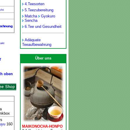
4.
Teesorten
5.
Teezubereitung
cht
Matcha
Gyokuro
Sencha
6.
Tee und Gesundheit
Adäquate
akt
Teeaufbewahrung
Über uns
r
ch oben
a
enkbox
rs
uyu
160
MAIKONOCHA-HONPO