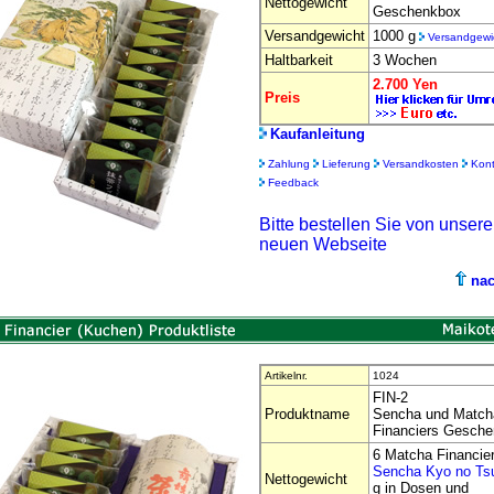
Nettogewicht
Geschenkbox
Versandgewicht
1000 g
Versandgewi
Haltbarkeit
3 Wochen
2.700 Yen
Preis
Kaufanleitung
Zahlung
Lieferung
Versandkosten
Kont
Feedback
Bitte bestellen Sie von unsere
neuen Webseite
na
Artikelnr.
1024
FIN-2
Produktname
Sencha und Match
Financiers Gesch
6 Matcha Financie
Sencha Kyo no Ts
Nettogewicht
g in Dosen und