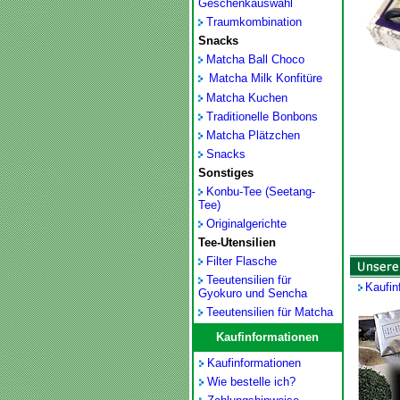
Geschenkauswahl
Traumkombination
Snacks
Matcha Ball Choco
Matcha Milk Konfitüre
Matcha Kuchen
Traditionelle Bonbons
Matcha Plätzchen
Snacks
Sonstiges
Konbu-Tee (Seetang-
Tee)
Originalgerichte
Tee-Utensilien
Filter Flasche
Teeutensilien für
Kaufin
Gyokuro und Sencha
Teeutensilien für Matcha
Kaufinformationen
Kaufinformationen
Wie bestelle ich?