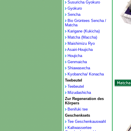
Susuricha Gyokuro
Gyokuro
Sencha
Bio Grüntees Sencha /
Matcha
Karigane (Kukicha)
Matcha (Maccha)
Maishimizu Ryo
Asairi-Houjicha
Houjicha
Genmaicha
Shiawasecha
Kyobancha/ Konacha
Teebeutel
Teebeutel
Mizudashicha
Zur Regeneration des
Körpers
Benifuki tee
Geschenksets
Tee Geschenkauswahl
Kaltwassertee