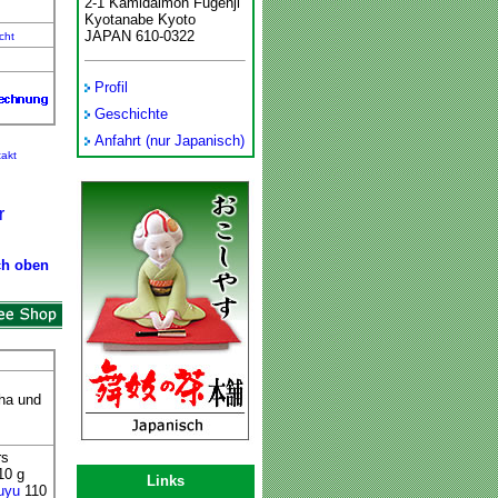
2-1 Kamidaimon Fugenji
Kyotanabe Kyoto
JAPAN 610-0322
cht
Profil
Geschichte
Anfahrt (nur Japanisch)
akt
r
ch oben
ha und
rs
10 g
Links
uyu
110