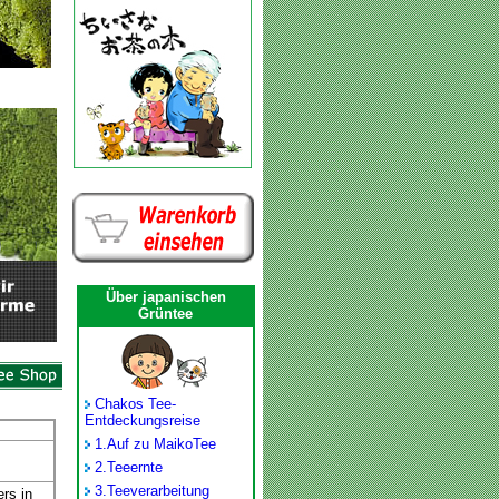
Über japanischen
Grüntee
Chakos Tee-
Entdeckungsreise
1.
Auf zu MaikoTee
2.
Teeernte
3.
Teeverarbeitung
rs in