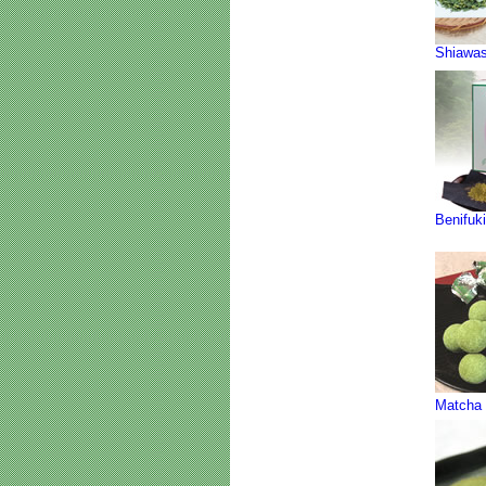
Shiawa
Benifuki
Matcha 