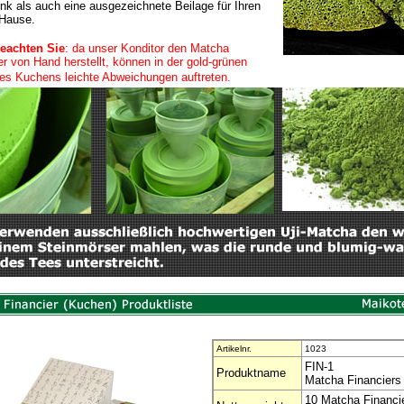
k als auch eine ausgezeichnete Beilage für Ihren
Hause.
beachten Sie
: da unser Konditor den Matcha
er von Hand herstellt, können in der gold-grünen
es Kuchens leichte Abweichungen auftreten.
Artikelnr.
1023
FIN-1
Produktname
Matcha Financiers
10 Matcha Financie