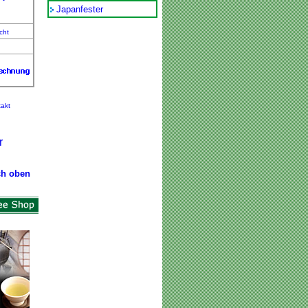
Japanfester
cht
akt
r
ch oben