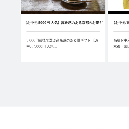
【お中元 5000円 人気】高級感のある京都のお茶ギ
【お中元 
フトおすすめ｜目上の方にも贈りやすい夏の贈り
5,000円前後で選ぶ高級感のある夏ギフト 【お
高級お中
中元 5000円 人気…
京都・京
物