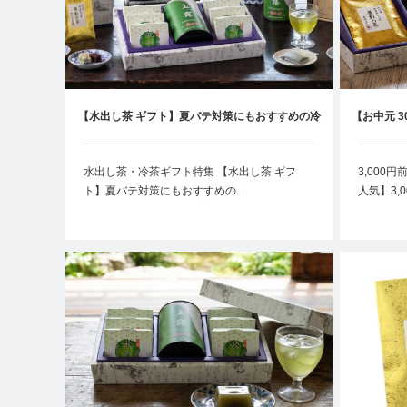
【水出し茶 ギフト】夏バテ対策にもおすすめの冷
【お中元 3
茶ギフト｜京都のお茶専門店が提案する夏の一杯
な
水出し茶・冷茶ギフト特集 【水出し茶 ギフ
3,000
ト】夏バテ対策にもおすすめの…
人気】3,0