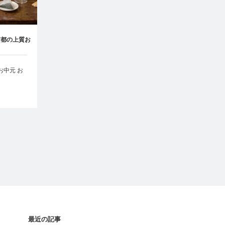
京都の上質お
ト特集
お中元 お
最近の記事