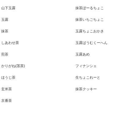
山下玉露
抹茶ぼーるちょこ
玉露
抹茶いちごちょこ
抹茶
玉露ちょこおかき
しあわせ茶
玉露ばうむくーへん
煎茶
玉露あめ
かりがね(茎茶)
フィナンシェ
ほうじ茶
生ちょこれーと
玄米茶
抹茶クッキー
京番茶