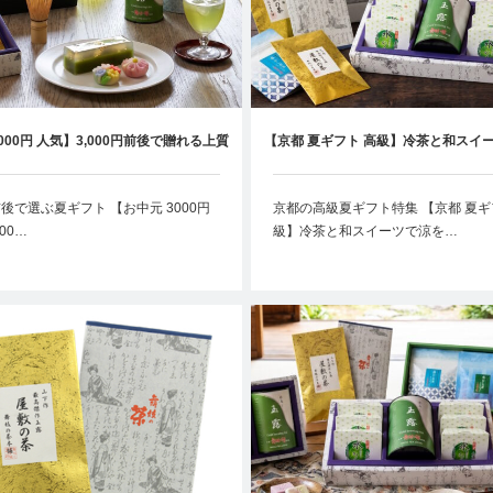
000円 人気】3,000円前後で贈れる上質
【京都 夏ギフト 高級】冷茶と和スイ
お茶ギフト｜京都の夏ギフト特集
る夏限定ギフト｜お中元にもお
円前後で選ぶ夏ギフト 【お中元 3000円
京都の高級夏ギフト特集 【京都 夏ギ
00…
級】冷茶と和スイーツで涼を…