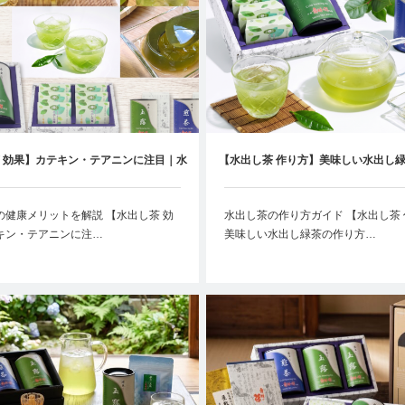
 効果】カテキン・テアニンに注目｜水
【水出し茶 作り方】美味しい水出し
出し緑茶の健康メリットとは？
｜茶葉の量・抽出時間・1リットルの
の健康メリットを解説 【水出し茶 効
水出し茶の作り方ガイド 【水出し茶
キン・テアニンに注…
美味しい水出し緑茶の作り方…