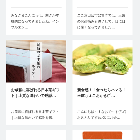
みなさまこんにちは。寒さが本
ここ京田辺市普賢寺では、玉露
格的になってきましたね。イン
のお茶摘みも終了して、日に日
フルエン…
に暑くなってきました…
お歳暮に喜ばれる日本茶ギフ
新食感！！食べたらハマる！
ト｜上質な味わいで感謝…
玉露ちょこおかき(*´…
お歳暮に喜ばれる日本茶ギフト
こんにちは～！なおで～す(*´з`)
｜上質な味わいで感謝を伝…
お久ぶりですね♪次にお会…