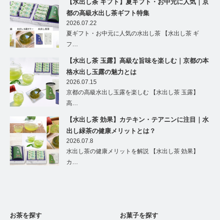
【水出し茶 ギフト】夏ギフト・お中元に人気｜京
都の高級水出し茶ギフト特集
2026.07.22
夏ギフト・お中元に人気の水出し茶 【水出し茶 ギ
フ…
【水出し茶 玉露】高級な旨味を楽しむ｜京都の本
格水出し玉露の魅力とは
2026.07.15
京都の高級水出し玉露を楽しむ 【水出し茶 玉露】
高…
【水出し茶 効果】カテキン・テアニンに注目｜水
出し緑茶の健康メリットとは？
2026.07.8
水出し茶の健康メリットを解説 【水出し茶 効果】
カ…
お茶を探す
お菓子を探す