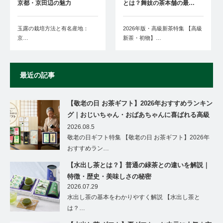
京都・京田辺の魅力
とは？舞妓の茶本舗の最…
玉露の栽培方法と有名産地：
2026年版・高級新茶特集 【高級
京…
新茶・初物】…
最近の記事
【敬老の日 お茶ギフト】2026年おすすめランキン
グ｜おじいちゃん・おばあちゃんに喜ばれる高級
茶ギフト特集
2026.08.5
敬老の日ギフト特集 【敬老の日 お茶ギフト】2026年
おすすめラン…
【水出し茶とは？】普通の緑茶との違いを解説｜
特徴・歴史・美味しさの秘密
2026.07.29
水出し茶の基本をわかりやすく解説 【水出し茶と
は？…