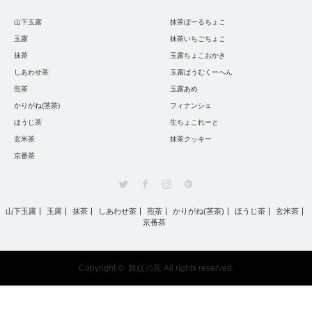
山下玉露
抹茶ぼーるちょこ
玉露
抹茶いちごちょこ
抹茶
玉露ちょこおかき
しあわせ茶
玉露ばうむくーへん
煎茶
玉露あめ
かりがね(茎茶)
フィナンシェ
ほうじ茶
生ちょこれーと
玄米茶
抹茶クッキー
京番茶
Twitter
Facebook
Instagram
Pinterest
山下玉露
玉露
抹茶
しあわせ茶
煎茶
かりがね(茎茶)
ほうじ茶
玄米茶
京番茶
Copyright ©
舞妓の茶
All rights reserved.