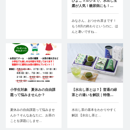
ひよこマルシェで、水出し玉
露が人気！糖尿病にも！…
みなさん、おつかれ茶まです！
もう8月の終わりというのに、ほ
んと暑いですね…
小学生対象 夏休みの自由課
【水出し茶とは？】普通の緑
題って悩みませんか？
茶との違いを解説｜特徴…
夏休みの自由課題って悩みませ
水出し茶の基本をわかりやすく
んか？そんなあなたに、お茶の
解説 【水出し茶と…
ことを課題にしませ…