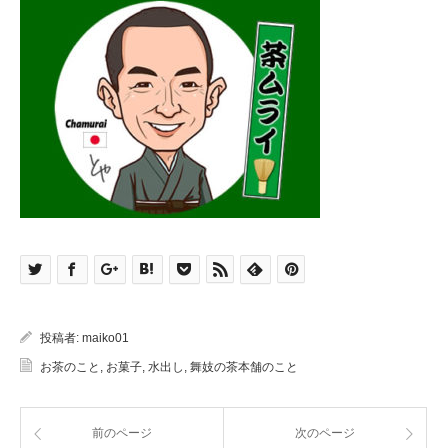
投稿者:
maiko01
お茶のこと
,
お菓子
,
水出し
,
舞妓の茶本舗のこと
前のページ
次のページ