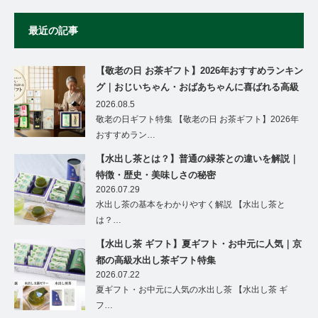
最近の記事
【敬老の日 お茶ギフト】2026年おすすめランキン
グ｜おじいちゃん・おばあちゃんに喜ばれる高級
茶ギフト特集
2026.08.5
敬老の日ギフト特集 【敬老の日 お茶ギフト】2026年
おすすめラン…
【水出し茶とは？】普通の緑茶との違いを解説｜
特徴・歴史・美味しさの秘密
2026.07.29
水出し茶の基本をわかりやすく解説 【水出し茶と
は？…
【水出し茶 ギフト】夏ギフト・お中元に人気｜京
都の高級水出し茶ギフト特集
2026.07.22
夏ギフト・お中元に人気の水出し茶 【水出し茶 ギ
フ…