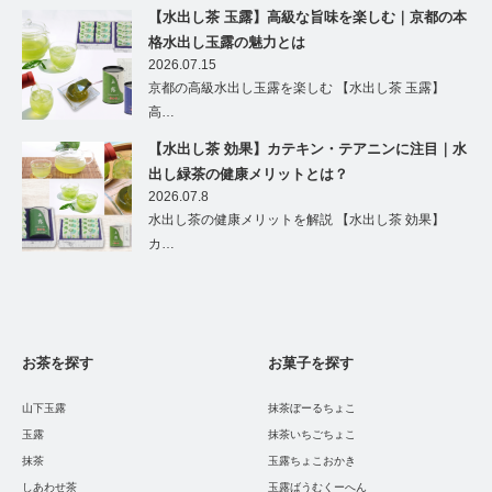
【水出し茶 玉露】高級な旨味を楽しむ｜京都の本
格水出し玉露の魅力とは
2026.07.15
京都の高級水出し玉露を楽しむ 【水出し茶 玉露】
高…
【水出し茶 効果】カテキン・テアニンに注目｜水
出し緑茶の健康メリットとは？
2026.07.8
水出し茶の健康メリットを解説 【水出し茶 効果】
カ…
お茶を探す
お菓子を探す
山下玉露
抹茶ぼーるちょこ
玉露
抹茶いちごちょこ
抹茶
玉露ちょこおかき
しあわせ茶
玉露ばうむくーへん