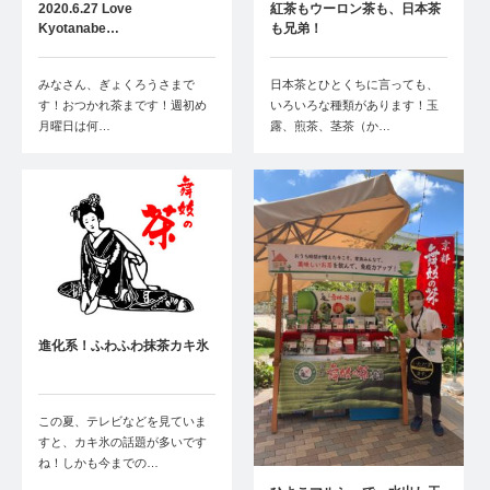
2020.6.27 Love
紅茶もウーロン茶も、日本茶
Kyotanabe…
も兄弟！
みなさん、ぎょくろうさまで
日本茶とひとくちに言っても、
す！おつかれ茶まです！週初め
いろいろな種類があります！玉
月曜日は何…
露、煎茶、茎茶（か…
進化系！ふわふわ抹茶カキ氷
この夏、テレビなどを見ていま
すと、カキ氷の話題が多いです
ね！しかも今までの…