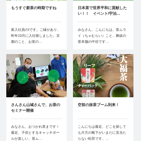
もうすぐ新茶の時期ですね
日本茶で世界平和に貢献した
い！！ イベント/宇治…
新入社員のIです。ご縁があり、
みなさん、こんにちは。茶ムラ
昨年10月に入社致しました。京
イ（ちゃむらい）こと、舞妓の
都のこと、お茶の…
茶本舗の中坊です…
さんさん山城さんで、お茶の
空前の抹茶ブーム到来！
セミナー開催
みなさん、おつかれ茶まです！
こんにちは最近、どこを探して
最近、子供とするキャッチボー
も片方の靴下がいまだに見当た
ルが楽しい、茶ム…
らない松田です。…