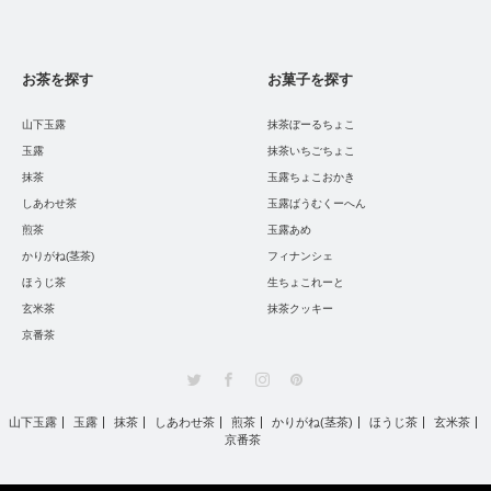
お茶を探す
お菓子を探す
山下玉露
抹茶ぼーるちょこ
玉露
抹茶いちごちょこ
抹茶
玉露ちょこおかき
しあわせ茶
玉露ばうむくーへん
煎茶
玉露あめ
かりがね(茎茶)
フィナンシェ
ほうじ茶
生ちょこれーと
玄米茶
抹茶クッキー
京番茶
Twitter
Facebook
Instagram
Pinterest
山下玉露
玉露
抹茶
しあわせ茶
煎茶
かりがね(茎茶)
ほうじ茶
玄米茶
京番茶