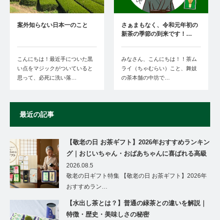
案外知らない日本一のこと
さぁまもなく、令和元年初の
新茶の季節の到来です！…
こんにちは！最近手についた黒
みなさん、こんにちは！！茶ム
い点をマジックがついていると
ライ（ちゃむらい）こと、舞妓
思って、必死に洗い落…
の茶本舗の中坊で…
最近の記事
【敬老の日 お茶ギフト】2026年おすすめランキン
グ｜おじいちゃん・おばあちゃんに喜ばれる高級
茶ギフト特集
2026.08.5
敬老の日ギフト特集 【敬老の日 お茶ギフト】2026年
おすすめラン…
【水出し茶とは？】普通の緑茶との違いを解説｜
特徴・歴史・美味しさの秘密