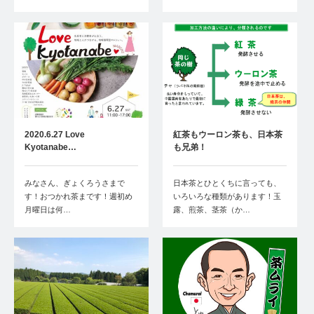
2020.6.27 Love
紅茶もウーロン茶も、日本茶
Kyotanabe…
も兄弟！
みなさん、ぎょくろうさまで
日本茶とひとくちに言っても、
す！おつかれ茶まです！週初め
いろいろな種類があります！玉
月曜日は何…
露、煎茶、茎茶（か…