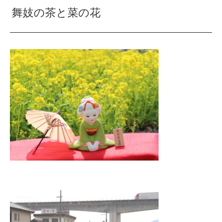
舞妓の茶と菜の花