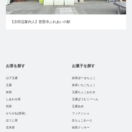
【京田辺案内人】普賢寺ふれあいの駅
お茶を探す
お菓子を探す
山下玉露
抹茶ぼーるちょこ
玉露
抹茶いちごちょこ
抹茶
玉露ちょこおかき
しあわせ茶
玉露ばうむくーへん
煎茶
玉露あめ
かりがね(茎茶)
フィナンシェ
ほうじ茶
生ちょこれーと
玄米茶
抹茶クッキー