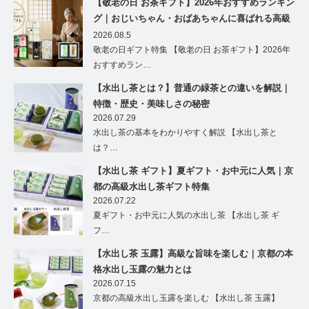
【敬老の日 お茶ギフト】2026年おすすめランキン
グ｜おじいちゃん・おばあちゃんに喜ばれる高級
茶ギフト特集
2026.08.5
敬老の日ギフト特集 【敬老の日 お茶ギフト】2026年
おすすめラン…
【水出し茶とは？】普通の緑茶との違いを解説｜
特徴・歴史・美味しさの秘密
2026.07.29
水出し茶の基本をわかりやすく解説 【水出し茶と
は？…
【水出し茶 ギフト】夏ギフト・お中元に人気｜京
都の高級水出し茶ギフト特集
2026.07.22
夏ギフト・お中元に人気の水出し茶 【水出し茶 ギ
フ…
【水出し茶 玉露】高級な旨味を楽しむ｜京都の本
格水出し玉露の魅力とは
2026.07.15
京都の高級水出し玉露を楽しむ 【水出し茶 玉露】