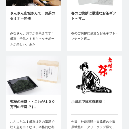
さんさん山城さんで、お茶の
春のご挨拶に最適なお茶ギフ
セミナー開催
ト – マ…
みなさん、おつかれ茶まです！
春のご挨拶に最適なお茶ギフト -
最近、子供とするキャッチボー
マナーと選…
ルが楽しい、茶ム…
究極の玉露・・これが１００
小田原で日本茶教室！
万円の玉露です。
こんにちは！最近は冬の気温で
先日、神奈川県小田原市の小田
吐く息も白くなり、本格的な冬
原城北ロータリークラブ様で、