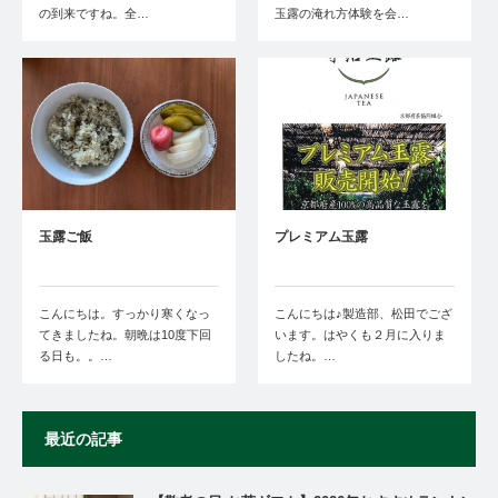
の到来ですね。全…
玉露の淹れ方体験を会…
玉露ご飯
プレミアム玉露
こんにちは。すっかり寒くなっ
こんにちは♪製造部、松田でござ
てきましたね。朝晩は10度下回
います。はやくも２月に入りま
る日も。。…
したね。…
最近の記事