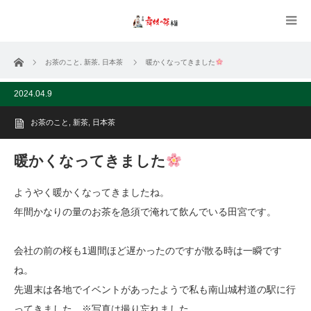
ホーム
お茶のこと
,
新茶
,
日本茶
暖かくなってきました
2024.04.9
お茶のこと
,
新茶
,
日本茶
暖かくなってきました
ようやく暖かくなってきましたね。
年間かなりの量のお茶を急須で淹れて飲んでいる田宮です。
会社の前の桜も1週間ほど遅かったのですが散る時は一瞬です
ね。
先週末は各地でイベントがあったようで私も南山城村道の駅に行
ってきました。※写真は撮り忘れました、、