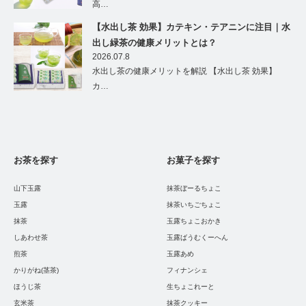
高…
【水出し茶 効果】カテキン・テアニンに注目｜水
出し緑茶の健康メリットとは？
2026.07.8
水出し茶の健康メリットを解説 【水出し茶 効果】
カ…
お茶を探す
お菓子を探す
山下玉露
抹茶ぼーるちょこ
玉露
抹茶いちごちょこ
抹茶
玉露ちょこおかき
しあわせ茶
玉露ばうむくーへん
煎茶
玉露あめ
かりがね(茎茶)
フィナンシェ
ほうじ茶
生ちょこれーと
玄米茶
抹茶クッキー