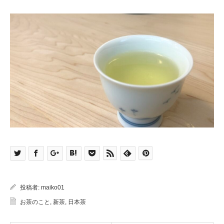
投稿者:
maiko01
お茶のこと
,
新茶
,
日本茶