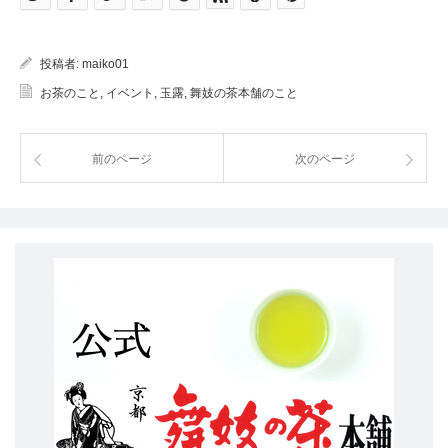
投稿者:
maiko01
お茶のこと
,
イベント
,
玉露
,
舞妓の茶本舗のこと
前のページ
次のページ