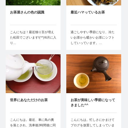
お茶屋さんの色の認識
最近ハマっているお茶
こんにちは！最近独り言が増え
過ごしやすい季節になり、冷た
た松田でございます!(^^)!6月に入
いお茶から暖かいお茶にシフト
り…
していっています。…
世界にあなただけのお茶
お茶が美味しい季節になって
きました^^
こんにちは。最近、車に鳥の糞
こんにちは。忙しさにかまけて
を落とされ、洗車後2時間後に同
ブログを放置してしまっていま