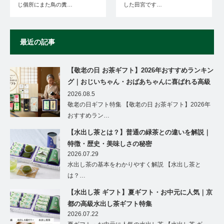
じ個所にまた鳥の糞…
した田宮です…
最近の記事
【敬老の日 お茶ギフト】2026年おすすめランキン
グ｜おじいちゃん・おばあちゃんに喜ばれる高級
茶ギフト特集
2026.08.5
敬老の日ギフト特集 【敬老の日 お茶ギフト】2026年
おすすめラン…
【水出し茶とは？】普通の緑茶との違いを解説｜
特徴・歴史・美味しさの秘密
2026.07.29
水出し茶の基本をわかりやすく解説 【水出し茶と
は？…
【水出し茶 ギフト】夏ギフト・お中元に人気｜京
都の高級水出し茶ギフト特集
2026.07.22