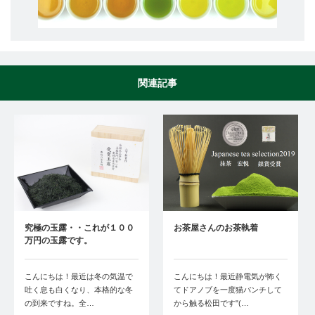
関連記事
究極の玉露・・これが１００
お茶屋さんのお茶執着
万円の玉露です。
こんにちは！最近は冬の気温で
こんにちは！最近静電気が怖く
吐く息も白くなり、本格的な冬
てドアノブを一度猫パンチして
の到来ですね。全…
から触る松田です"(…