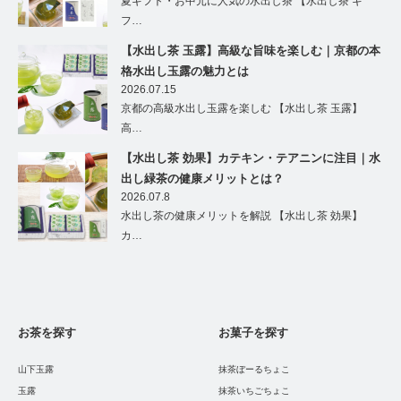
夏ギフト・お中元に人気の水出し茶 【水出し茶 ギ
フ…
【水出し茶 玉露】高級な旨味を楽しむ｜京都の本
格水出し玉露の魅力とは
2026.07.15
京都の高級水出し玉露を楽しむ 【水出し茶 玉露】
高…
【水出し茶 効果】カテキン・テアニンに注目｜水
出し緑茶の健康メリットとは？
2026.07.8
水出し茶の健康メリットを解説 【水出し茶 効果】
カ…
お茶を探す
お菓子を探す
山下玉露
抹茶ぼーるちょこ
玉露
抹茶いちごちょこ