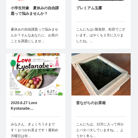
小学生対象 夏休みの自由課
プレミアム玉露
題って悩みませんか？
夏休みの自由課題って悩みませ
こんにちは♪製造部、松田でござ
んか？そんなあなたに、お茶の
います。はやくも２月に入りま
ことを課題にしませ…
したね。…
2020.6.27 Love
昔ながらのお茶箱
Kyotanabe…
みなさん、ぎょくろうさまで
こんにちは。12月に入って何か
す！おつかれ茶まです！週初め
とバタバタしていますね。。よ
月曜日は何…
うやく冬ら…