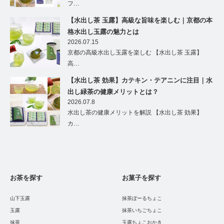
フ…
【水出し茶 玉露】高級な旨味を楽しむ｜京都の本
格水出し玉露の魅力とは
2026.07.15
京都の高級水出し玉露を楽しむ 【水出し茶 玉露】
高…
【水出し茶 効果】カテキン・テアニンに注目｜水
出し緑茶の健康メリットとは？
2026.07.8
水出し茶の健康メリットを解説 【水出し茶 効果】
カ…
お茶を探す
お菓子を探す
山下玉露
抹茶ぼーるちょこ
玉露
抹茶いちごちょこ
抹茶
玉露ちょこおかき