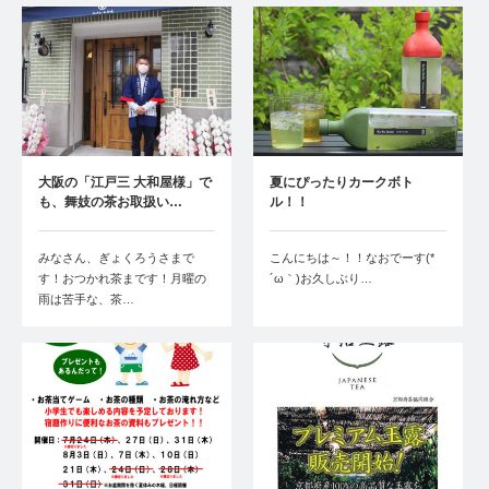
大阪の「江戸三 大和屋様」で
夏にぴったりカークボト
も、舞妓の茶お取扱い…
ル！！
みなさん、ぎょくろうさまで
こんにちは～！！なおでーす(*
す！おつかれ茶まです！月曜の
´ω｀)お久しぶり…
雨は苦手な、茶…