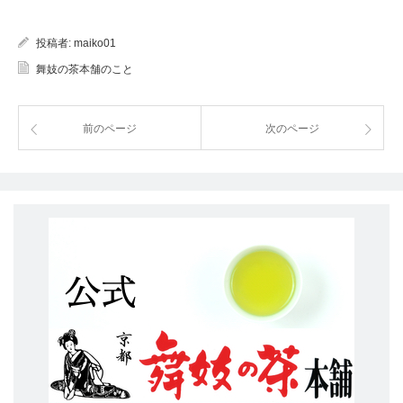
投稿者:
maiko01
舞妓の茶本舗のこと
前のページ
次のページ