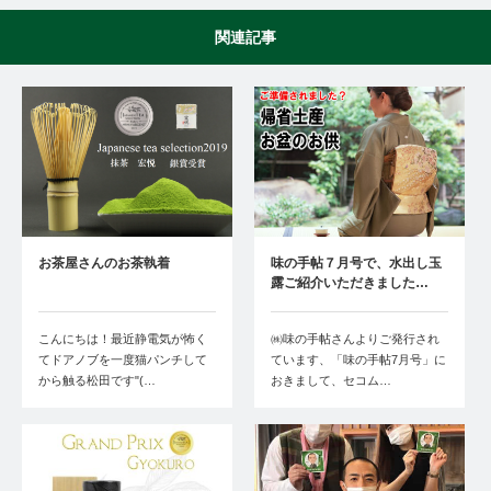
関連記事
お茶屋さんのお茶執着
味の手帖７月号で、水出し玉
露ご紹介いただきました…
こんにちは！最近静電気が怖く
㈱味の手帖さんよりご発行され
てドアノブを一度猫パンチして
ています、「味の手帖7月号」に
から触る松田です"(…
おきまして、セコム…