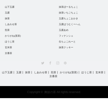
山下玉露
抹茶ぼーるちょこ
玉露
抹茶いちごちょこ
抹茶
玉露ちょこおかき
しあわせ茶
玉露ばうむくーへん
煎茶
玉露あめ
かりがね(茎茶)
フィナンシェ
ほうじ茶
生ちょこれーと
玄米茶
抹茶クッキー
京番茶
Twitter
Facebook
Instagram
Pinterest
山下玉露
玉露
抹茶
しあわせ茶
煎茶
かりがね(茎茶)
ほうじ茶
玄米茶
京番茶
Copyright ©
舞妓の茶
All rights reserved.