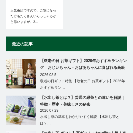
人気番組ですので、ご覧になっ
た方もたくさんいらっしゃるか
と思いますが、2…
最近の記事
【敬老の日 お茶ギフト】2026年おすすめランキン
グ｜おじいちゃん・おばあちゃんに喜ばれる高級
茶ギフト特集
2026.08.5
敬老の日ギフト特集 【敬老の日 お茶ギフト】2026年
おすすめラン…
【水出し茶とは？】普通の緑茶との違いを解説｜
特徴・歴史・美味しさの秘密
2026.07.29
水出し茶の基本をわかりやすく解説 【水出し茶と
は？…