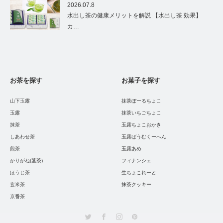
2026.07.8
水出し茶の健康メリットを解説 【水出し茶 効果】
カ…
お茶を探す
お菓子を探す
山下玉露
抹茶ぼーるちょこ
玉露
抹茶いちごちょこ
抹茶
玉露ちょこおかき
しあわせ茶
玉露ばうむくーへん
煎茶
玉露あめ
かりがね(茎茶)
フィナンシェ
ほうじ茶
生ちょこれーと
玄米茶
抹茶クッキー
京番茶
Twitter
Facebook
Instagram
Pinterest