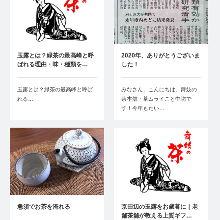
玉露とは？緑茶の最高峰と呼
2020年、ありがとうございま
ばれる理由・味・種類を…
した！
玉露とは？緑茶の最高峰と呼ば
みなさん、こんにちは。舞妓の
れる…
茶本舗・茶ムライこと中坊で
す！今年もたい…
急須でお茶を淹れる
京田辺の玉露をお歳暮に｜老
舗茶舗が教える上質ギフ…