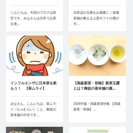
こんにちは。今回のブログは田
京田辺の玉露をお歳暮に｜老舗
宮です。みなさんは日常でお茶
茶舗が教える上質ギフトの選び
を淹…
方…
インフルエンザに日本茶を飲
【高級新茶・初物】新茶玉露
もう！ 【茶ムライ】
とは？舞妓の茶本舗の最…
みなさん、こんにちは。茶ムラ
2026年版・高級新茶特集 【高級
イ（ちゃむらい）こと、舞妓の
新茶・初物】…
茶本舗の中坊です…