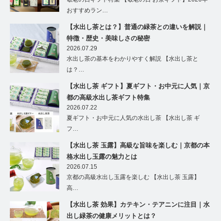
おすすめラン…
【水出し茶とは？】普通の緑茶との違いを解説｜
特徴・歴史・美味しさの秘密
2026.07.29
水出し茶の基本をわかりやすく解説 【水出し茶と
は？…
【水出し茶 ギフト】夏ギフト・お中元に人気｜京
都の高級水出し茶ギフト特集
2026.07.22
夏ギフト・お中元に人気の水出し茶 【水出し茶 ギ
フ…
【水出し茶 玉露】高級な旨味を楽しむ｜京都の本
格水出し玉露の魅力とは
2026.07.15
京都の高級水出し玉露を楽しむ 【水出し茶 玉露】
高…
【水出し茶 効果】カテキン・テアニンに注目｜水
出し緑茶の健康メリットとは？