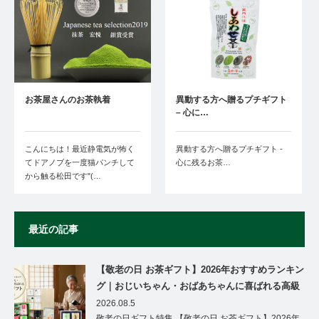
お茶屋さんのお茶執着
異動する方へ贈るプチギフト
– 心に…
こんにちは！最近静電気が怖く
異動する方へ贈るプチギフト -
てドアノブを一度猫パンチして
心に残るお茶…
から触る松田です"(…
最近の記事
【敬老の日 お茶ギフト】2026年おすすめランキン
グ｜おじいちゃん・おばあちゃんに喜ばれる高級
茶ギフト特集
2026.08.5
敬老の日ギフト特集 【敬老の日 お茶ギフト】2026年