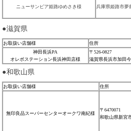
ニューサンピア姫路ゆめさき様
兵庫県姫路市夢前町
●滋賀県
お取扱い店舗様
住所
神田長浜PA
〒526-0827
オレボステーション長浜神田店様
滋賀県長浜市加田今
●和歌山県
お取扱い店舗様
住所
〒6470071
無印良品スーパーセンターオークワ南紀様
和歌山県新宮市佐