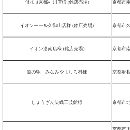
ｲｵﾝﾓｰﾙ京都桂川店様 (銘店売場)
京都市南
イオンモール久御山店様 (銘店売場)
京都市久
イオン洛南店様 (銘店売場)
京都市南
道の駅 みなみやましろ村様
京都府相
しょうざん染織工芸館様
京都市北
京都市下