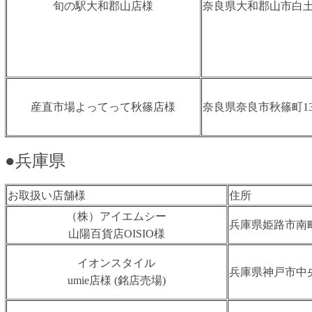
旬の駅大和郡山店様
奈良県大和郡山市白土町
産直市場よってって秋篠店様
奈良県奈良市秋篠町13
●兵庫県
お取扱い店舗様
住所
（株）アイエムシー
兵庫県姫路市南町
山陽百貨店OISIO様
イオンスタイル
兵庫県神戸市中央
umie店様 (銘店売場)