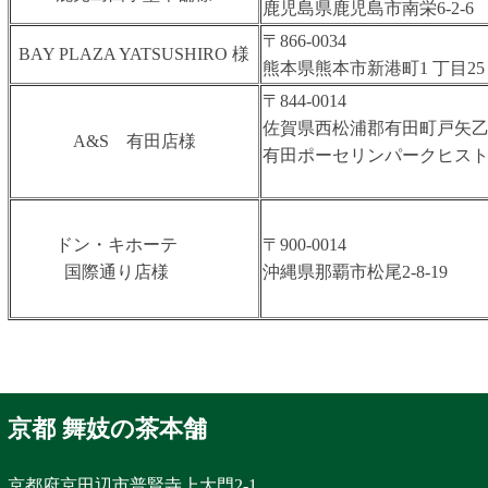
⿅児島県⿅児島市南栄6-2-6
〒866-0034
BAY PLAZA YATSUSHIRO 様
熊本県熊本市新港町1 丁⽬25
〒844-0014
佐賀県西松浦郡有田町戸矢乙34
A&S 有田店様
有田ポーセリンパークヒス
ドン・キホーテ
〒900-0014
国際通り店様
沖縄県那覇市松尾2-8-19
京都 舞妓の茶本舗
京都府京田辺市普賢寺上大門2-1