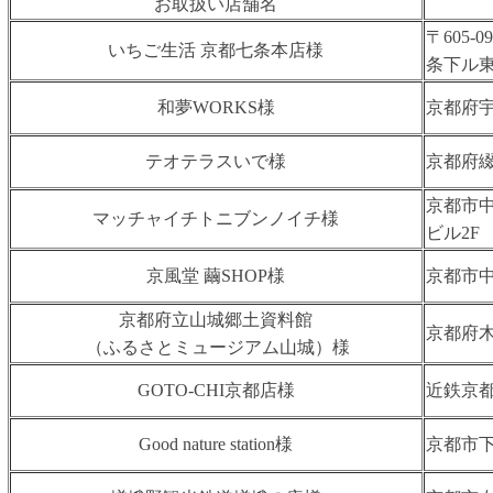
お取扱い店舗名
〒605
いちご⽣活 京都七条本店様
条下ル東⽡
和夢WORKS様
京都府宇
テオテラスいで様
京都府
京都市中
マッチャイチトニブンノイチ様
ビル2F
京風堂 繭SHOP様
京都市
京都府立山城郷土資料館
京都府
（ふるさとミュージアム山城）様
GOTO-CHI京都店様
近鉄京
Good nature station様
京都市下