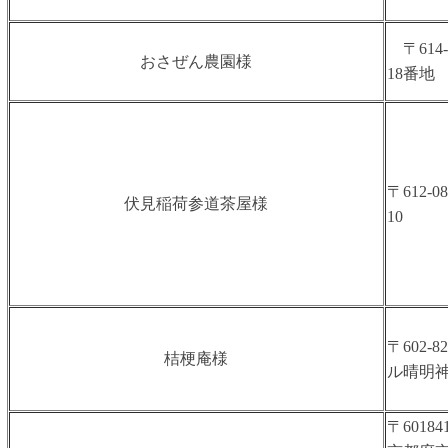
〒614
おさぜん農園様
18番地
〒612
伏⾒稲荷参道茶屋様
10
〒602
桔梗庵様
ル晴明
〒60184