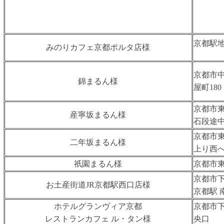
京都駅
みのりカフェ京都ポルタ店様
京都市
錦まるん様
屋町180
京都市東
産寧坂まるん様
⽯段途中
京都市
⼆年坂まるん様
上り⻄へ
祇園まるん様
京都市東
京都市
お土産街道JR京都駅西口店様
京都駅 
ホテルグランヴィア京都
京都市下
レストランカフェ ル・タン様
央口