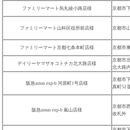
ファミリーマート烏丸綾小路店様
京都市下
ファミリーマート山科区役所前店様
京都市山
ファミリーマート京都七条本町店様
京都市東
京都市
デイリーヤマザキコトチカ北大路店様
北大路
京都市
阪急asnas exp-b 河原町1号店様
真町52
京都市西
阪急asnas exp-b 嵐山店様
改札外
京都市