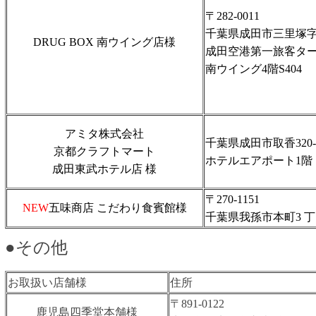
〒282-0011
千葉県成田市三里塚字
DRUG BOX 南ウイング店様
成田空港第一旅客タ
南ウイング4階S404
アミタ株式会社
千葉県成田市取香320-
京都クラフトマート
ホテルエアポート1階
成田東武ホテル店 様
〒270-1151
NEW
五味商店 こだわり⾷賓館様
千葉県我孫市本町3 丁⽬
●その他
お取扱い店舗様
住所
〒891-0122
⿅児島四季堂本舗様