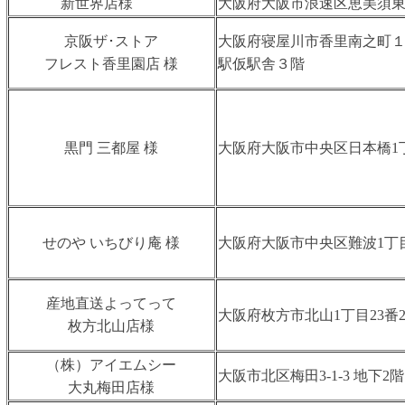
新世界店様
⼤阪府⼤阪市浪速区恵美須東3-
京阪ザ･ストア
大阪府寝屋川市香里南之町１
フレスト香里園店 様
駅仮駅舎３階
黒門 三都屋 様
大阪府大阪市中央区日本橋1丁目
せのや いちびり庵 様
大阪府大阪市中央区難波1丁目
産地直送よってって
大阪府枚方市北山1丁目23番
枚方北山店様
（株）アイエムシー
大阪市北区梅田3-1-3 地下
大丸梅田店様