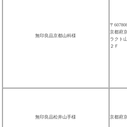
〒60780
京都府
無印良品京都山科様
ラクト
２Ｆ
無印良品松井山手様
京都府京