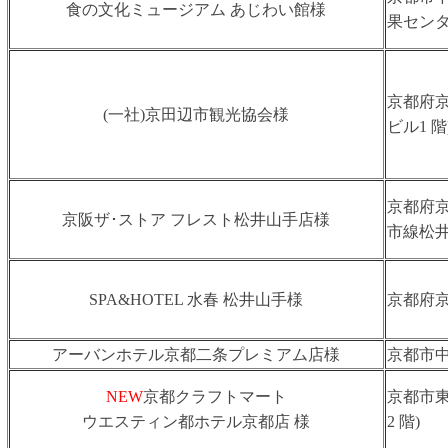
食の文化ミュージアム あじわい館様
果センタ
京都府京
(⼀社)京⽥辺市観光協会様
ビル1 階
京都府京
京阪ザ･ストア フレスト松井山手店様
市線松
SPA&HOTEL 水春 松井山手様
京都府京
アーバンホテル京都二条プレミアム店様
京都市中
NEW
京都クラフトマート
京都市東
ウエスティン都ホテル京都店 様
2 階)