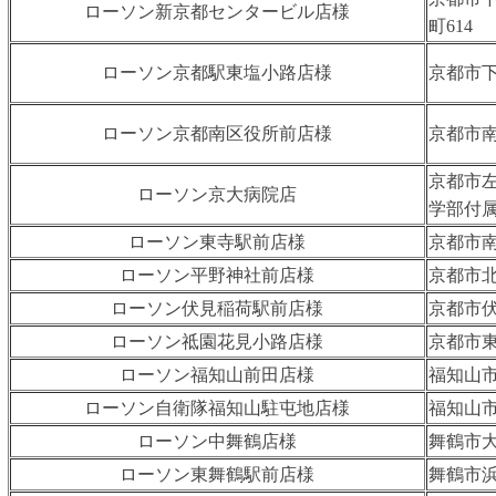
ローソン新京都センタービル店様
町614
ローソン京都駅東塩小路店様
京都市下
ローソン京都南区役所前店様
京都市南
京都市左
ローソン京大病院店
学部付
ローソン東寺駅前店様
京都市南
ローソン平野神社前店様
京都市北
ローソン伏見稲荷駅前店様
京都市伏
ローソン祗園花見小路店様
京都市東
ローソン福知山前田店様
福知山市
ローソン自衛隊福知山駐屯地店様
福知山
ローソン中舞鶴店様
舞鶴市大
ローソン東舞鶴駅前店様
舞鶴市浜町