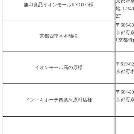
京都府
無印良品イオンモールKYOTO様
地-123
2F
〒606-83
京都府京
京都四季堂本舗様
｢京都時
〒619-02
イオンモール高の原様
京都府木
〒604-80
京都府
ドン・キホーテ四条河原町店様