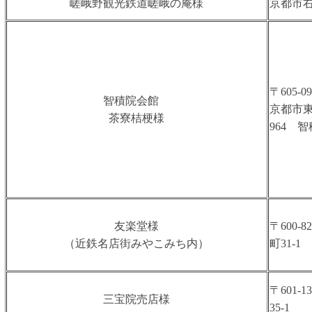
嵯峨野観光鉄道嵯峨の庵様
京都市
〒605-09
智積院会館
京都市
茶寮桔梗様
964 
友楽堂様
〒600
（近鉄名店街みやこみち内）
町31-1
〒601
三宝院売店様
35-1