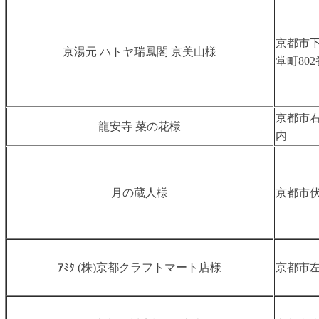
京都市
京湯元 ハトヤ瑞鳳閣 京美山様
堂町80
京都市右
龍安寺 菜の花様
内
月の蔵人様
京都市伏
ｱﾐﾀ (株)京都クラフトマート店様
京都市左