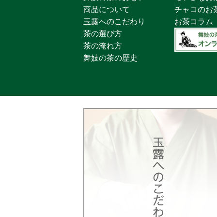
商品について
チャコのお
玉露へのこだわり
お茶コラム
茶の選び方
茶の淹れ方
舞妓の茶の歴史