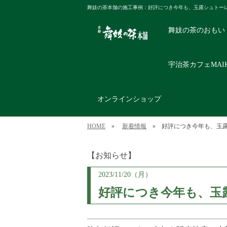
舞妓の茶本舗の施工事例：好評につき今年も、玉露シュトー
舞妓の茶のおもい
宇治茶カフェMAI
オンラインショップ
HOME
»
新着情報
» 好評につき今年も、玉
【お知らせ】
2023/11/20（月）
好評につき今年も、玉