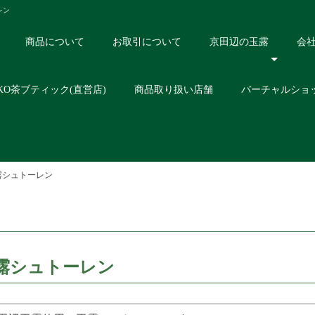
レン
商品について
お取引について
京田辺の玉露
会
KO茶ブティック(直営店)
商品取り扱い店舗
バーチャルショ
露シュトーレン
露シュトーレン