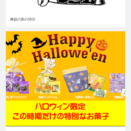
舞妓の茶のSNS